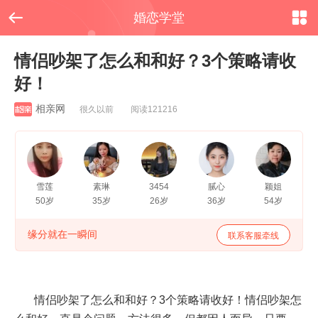


婚恋学堂
情侣吵架了怎么和和好？3个策略请收
好！
相亲网
很久以前 阅读121216
雪莲
素琳
3454
腻心
颖姐
50岁
35岁
26岁
36岁
54岁
缘分就在一瞬间
联系客服牵线
情侣吵架了怎么和和好？3个策略请收好！情侣吵架怎