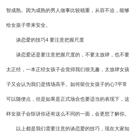
智成熟。因为成熟的男人做事比较稳重，从容不迫，能够
给女孩子带来安全。
谈恋爱的技巧4 要注意把握尺度
谈恋爱还是要注意把握尺度的，不要太放肆，也不要
太正经，一本正经女孩子会觉得我们很无趣，太放肆女孩
子又会认为我们是情场高手。如何留住女孩子的心?平常
可以随便点，但是如果是正式场合也要适当的表现下，这
样女孩子会惊讶你还有这么不同的一面，会更想了解你。
以上都是我们需要注意的谈恋爱的技巧，现在大家知