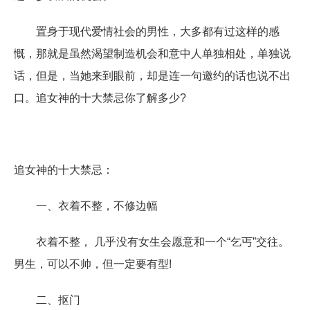
置身于现代爱情社会的男性，大多都有过这样的感
慨，那就是虽然渴望制造机会和意中人单独相处，单独说
话，但是，当她来到眼前，却是连一句邀约的话也说不出
口。追女神的十大禁忌你了解多少?
追女神的十大禁忌：
一、衣着不整，不修边幅
衣着不整， 几乎没有女生会愿意和一个“乞丐”交往。
男生，可以不帅，但一定要有型!
二、抠门