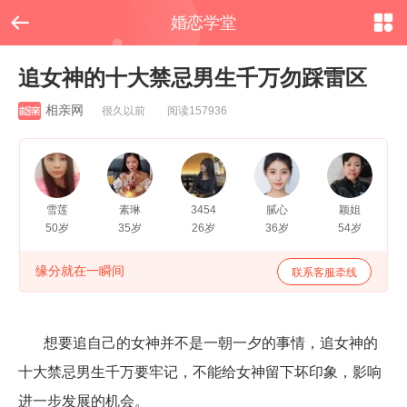


婚恋学堂
追女神的十大禁忌男生千万勿踩雷区
相亲网
很久以前 阅读157936
雪莲
素琳
3454
腻心
颖姐
50岁
35岁
26岁
36岁
54岁
缘分就在一瞬间
联系客服牵线
想要追自己的女神并不是一朝一夕的事情，追女神的
十大禁忌男生千万要牢记，不能给女神留下坏印象，影响
进一步发展的机会。