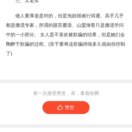
三、太老实
做人要厚道是对的，但是泡妞很难行得通。高手几乎
都是撒谎专家，所谓的
甜言蜜语
、山盟海誓只是撒谎学问
中的一小部分。 女人是不喜欢被欺骗的结果，但是她们会
陶醉于欺骗的过程。(至于要将这欺骗持续多久就由你控制
了)
第一次接受赞赏，亲，看着给啊

赞赏