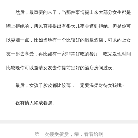
然后，最重要的来了，当那件事情提出来大部分女生都是
嘴上拒绝的，所以直接提出有很大几率会遭到拒绝。但是你可
以委婉一点，比如当地有一个比较好的温泉酒店，可以约上女
友一起去享受，再比如有一家非常好吃的餐厅，吃完发现时间
比较晚你可以邀请女友去你提前定好的酒店房间过夜。
最后，女孩子脸皮都比较薄，一定要温柔对待女孩哦~
祝有情人终成眷属。
第一次接受赞赏，亲，看着给啊