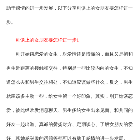
助于感情的进一步发展，以下分享刚谈上的女朋友要怎样进一
步。
刚谈上的女朋友要怎样进一步1
刚开始谈恋爱的女生，对爱情还是懵懂的，而且又是初和
男生近距离的接触和交往，特别是一些比较内向的女生，不知
道怎么去和男生交往相处，不知道应该做些什么，反之，男生
就应该多主动一些，给女生留一个好印象。其实，刚开始谈恋
爱，彼此经常发消息聊天、男生多约女生出来见面、和共同的
好友一起出游、真诚的赞扬对方、定期谈心、了解女朋友的爱
好、聊她感兴趣的话题等都可以有助于感情的进一步发展。