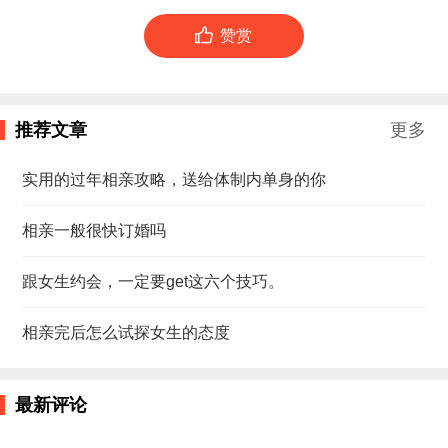

赞赏
推荐文章
更多
实用的过年相亲攻略，送给体制内单身的你
相亲一般很快订婚吗
跟女生约会，一定要get这六个技巧。
相亲完后怎么试探女生的态度
最新评论