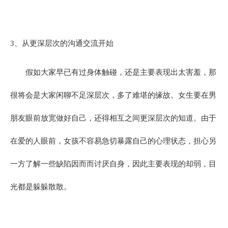
3、从更深层次的沟通交流开始
假如大家早已有过身体触碰，还是主要表现出太害羞，那
很将会是大家闲聊不足深层次，多了难堪的缘故。女生要在男
朋友眼前放宽做好自己，还得相互之间更深层次的知道。由于
在爱的人眼前，女孩不容易急切暴露自己的心理状态，担心另
一方了解一些缺陷因而而讨厌自身，因此主要表现的却弱，目
光都是躲躲散散。