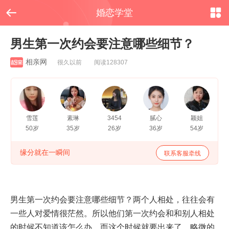


婚恋学堂
男生第一次约会要注意哪些细节？
相亲网
很久以前 阅读128307
雪莲
素琳
3454
腻心
颖姐
50岁
35岁
26岁
36岁
54岁
缘分就在一瞬间
联系客服牵线
男生第一次约会要注意哪些细节？两个人相处，往往会有
一些人对爱情很茫然。所以他们第一次约会和和别人相处
的时候不知道该怎么办。而这个时候就要出来了。略微的