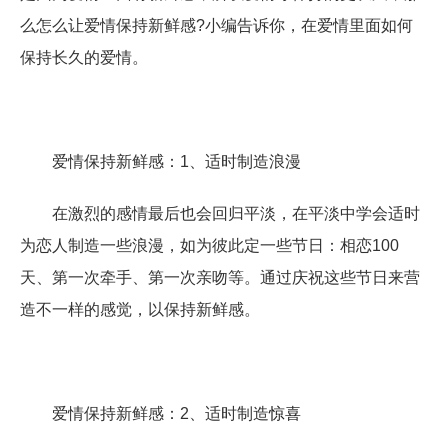
么怎么让爱情保持新鲜感?小编告诉你，在爱情里面如何
保持长久的爱情。
爱情保持新鲜感：1、适时制造浪漫
在激烈的感情最后也会回归平淡，在平淡中学会适时
为恋人制造一些浪漫，如为彼此定一些节日：相恋100
天、第一次牵手、第一次亲吻等。通过庆祝这些节日来营
造不一样的感觉，以保持新鲜感。
爱情保持新鲜感：2、适时制造
惊喜