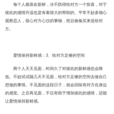
每个人都喜欢新鲜，冷不防得给对方一个惊喜，对于
彼此的感情升温也是有着很大的帮助的。平常不妨多细心
观察恋人，留心对方心仪的事物，然后偷偷买来送给对
方。
爱情保持新鲜感：3、给对方足够的空间
两个人天天见面，时间久了对彼此的新鲜感也会降
低。不妨试试隔几天不见面，给对方足够的空间去做自己
想做的事情。不见面的这段日子，就会回味有对方在身边
的感觉。之后再见面，不仅有助于增加彼此的感情，还能
让爱情保持新鲜感。