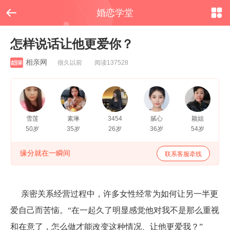


婚恋学堂
怎样说话让他更爱你？
相亲网
很久以前 阅读137528
雪莲
素琳
3454
腻心
颖姐
50岁
35岁
26岁
36岁
54岁
缘分就在一瞬间
联系客服牵线
亲密关系经营过程中，许多女性经常为如何让另一半更
爱自己而苦恼。
“在一起久了明显感觉他对我不是那么重视
和在意了，怎么做才能改变这种情况、让他更爱我？”