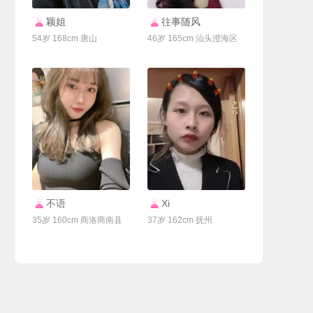
联系Ta
联系Ta
颖姐
往事随风
54岁 168cm 唐山
46岁 165cm 汕头澄海区
联系Ta
联系Ta
不语
Xi
35岁 160cm 商洛商南县
37岁 162cm 抚州