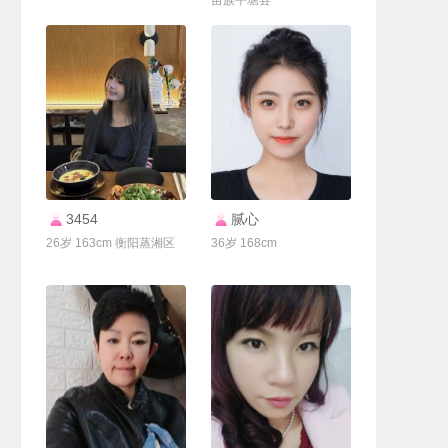
苗族平塘县
联系Ta
联系Ta
3454
腻心
26岁 163cm 衡阳蒸湘区
36岁 168cm