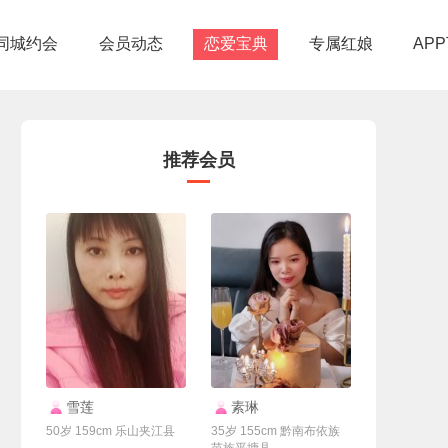
同城约会
会员动态
恋爱宝典
专属红娘
AP
推荐会员
联系Ta
联系Ta
雪莲
素琳
50岁 159cm 乐山夹江县
35岁 155cm 黔南布依族