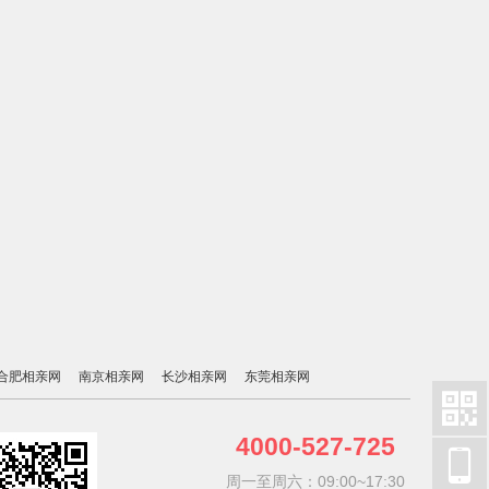
合肥相亲网
南京相亲网
长沙相亲网
东莞相亲网

4000-527-725

周一至周六：09:00~17:30