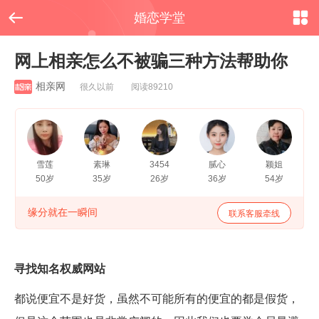


婚恋学堂
网上相亲怎么不被骗三种方法帮助你
相亲网
很久以前 阅读89210
雪莲
素琳
3454
腻心
颖姐
50岁
35岁
26岁
36岁
54岁
缘分就在一瞬间
联系客服牵线
寻找知名权威网站
都说便宜不是好货，虽然不可能所有的便宜的都是假货，