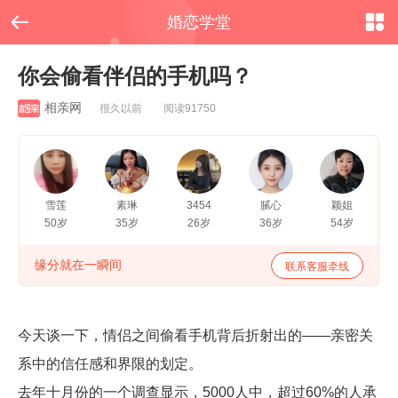


婚恋学堂
你会偷看伴侣的手机吗？
相亲网
很久以前 阅读91750
雪莲
素琳
3454
腻心
颖姐
50岁
35岁
26岁
36岁
54岁
缘分就在一瞬间
联系客服牵线
今天
谈一下，情侣之间偷看手机背后折射出的——亲密关
系中的信任感和界限的划定。
去年十月份的一个调查显示，5000人中，超过60%的人承