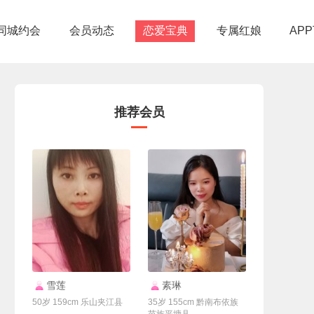
同城约会
会员动态
恋爱宝典
专属红娘
AP
推荐会员
联系Ta
联系Ta
雪莲
素琳
50岁 159cm 乐山夹江县
35岁 155cm 黔南布依族