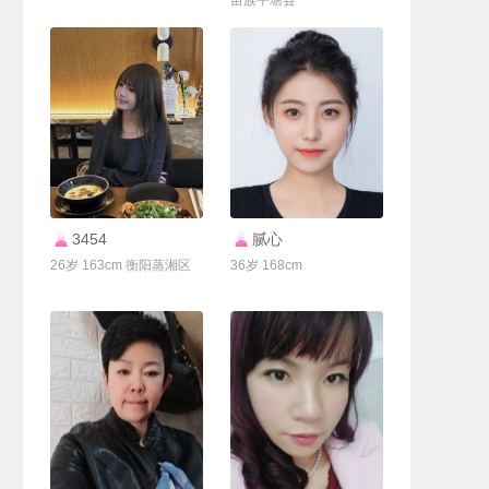
苗族平塘县
联系Ta
联系Ta
3454
腻心
26岁 163cm 衡阳蒸湘区
36岁 168cm