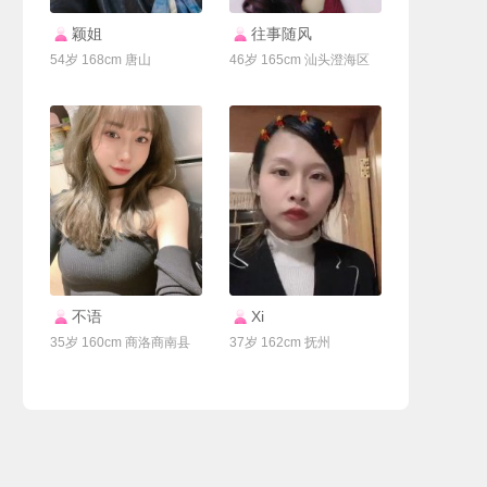
联系Ta
联系Ta
颖姐
往事随风
54岁 168cm 唐山
46岁 165cm 汕头澄海区
联系Ta
联系Ta
不语
Xi
35岁 160cm 商洛商南县
37岁 162cm 抚州