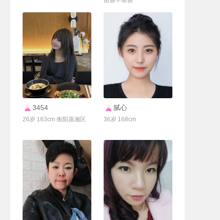
苗族平塘县
联系Ta
联系Ta
3454
腻心
26岁 163cm 衡阳蒸湘区
36岁 168cm