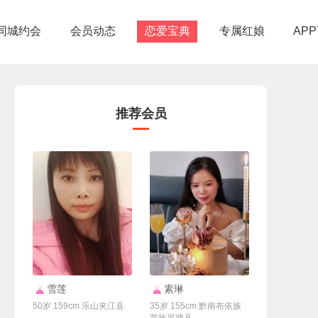
同城约会
会员动态
恋爱宝典
专属红娘
AP
推荐会员
联系Ta
联系Ta
雪莲
素琳
50岁 159cm 乐山夹江县
35岁 155cm 黔南布依族