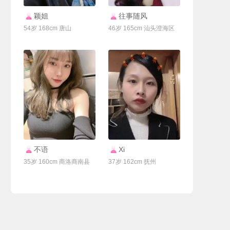
联系Ta
联系Ta
颖姐
往事随风
54岁 168cm 唐山
46岁 165cm 汕头澄海区
联系Ta
联系Ta
不语
Xi
35岁 160cm 商洛商南县
37岁 162cm 抚州