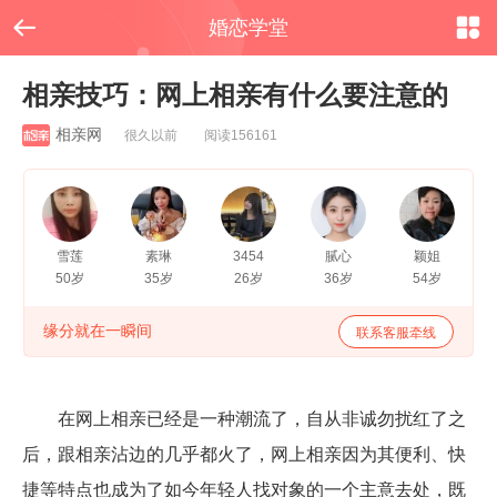


婚恋学堂
相亲技巧：网上相亲有什么要注意的
相亲网
很久以前 阅读156161
雪莲
素琳
3454
腻心
颖姐
50岁
35岁
26岁
36岁
54岁
缘分就在一瞬间
联系客服牵线
在网上相亲已经是一种潮流了，自从非诚勿扰红了之
后，跟相亲沾边的几乎都火了，网上相亲因为其便利、快
捷等特点也成为了如今年轻人找对象的一个主意去处，既