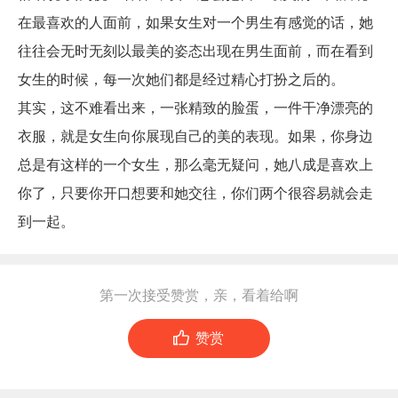
在最喜欢的人面前，如果女生对一个男生有感觉的话，她
往往会无时无刻以最美的姿态出现在男生面前，而在看到
女生的时候，每一次她们都是经过精心打扮之后的。
其实，这不难看出来，一张精致的脸蛋，一件干净漂亮的
衣服，就是女生向你展现自己的美的表现。如果，你身边
总是有这样的一个女生，那么毫无疑问，她八成是喜欢上
你了，只要你开口想要和她交往，你们两个很容易就会走
到一起。
第一次接受赞赏，亲，看着给啊

赞赏