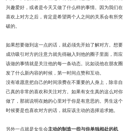
兴趣爱好，或者是今天又做了什么样的事情。因为我们在
喜欢上对方之后，肯定是希望两个人之间的关系会有所突
破的。
如果想要做到这一点的话，就必须先开始了解对方。想要
成功吸引对方的注意力就先得融入到他的圈子里面，而应
该做的事情就是关注他的每一条动态。比如说他在朋友圈
发了什么新内容的时候，第一时间点赞和互动。
没有谁愿意把自己的时间浪费在不重要的人身上，除非自
己真的非常的喜欢和关注对方。如果有女生真的这么对你
做了，那就说明在她的心里对于你是有意思的。男生这个
时候要是也喜欢对方的话，就应该主动的选择追求她。
另外一点就是女生会
主动的制造一些与你单独相处的机