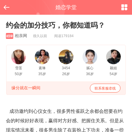


婚恋学堂
约会的加分技巧，你都知道吗？
相亲网
很久以前 阅读179184
雪莲
素琳
3454
腻心
颖姐
50岁
35岁
26岁
36岁
54岁
缘分就在一瞬间
联系客服牵线
成功邀约到心仪女生，很多男性雀跃之余都会想要在约
会的时候好好表现，赢得对方好感、把握住关系。但是从
现实情况来看，很多男生除了在装扮上下功夫，准备一些