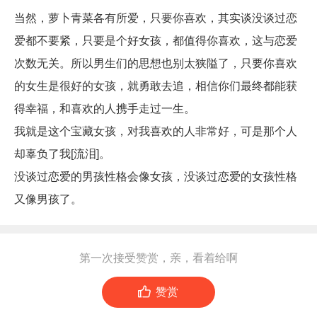
当然，萝卜青菜各有所爱，只要你喜欢，其实谈没谈过恋
爱都不要紧，只要是个好女孩，都值得你喜欢，这与恋爱
次数无关。所以男生们的思想也别太狭隘了，只要你喜欢
的女生是很好的女孩，就勇敢去追，相信你们最终都能获
得幸福，和喜欢的人携手走过一生。
我就是这个宝藏女孩，对我喜欢的人非常好，可是那个人
却辜负了我[流泪]。
没谈过恋爱的男孩性格会像女孩，没谈过恋爱的女孩性格
又像男孩了。
第一次接受赞赏，亲，看着给啊

赞赏