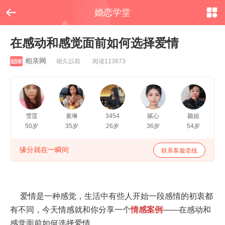


婚恋学堂
在感动和感觉面前如何选择爱情
相亲网
很久以前 阅读113873
雪莲
素琳
3454
腻心
颖姐
50岁
35岁
26岁
36岁
54岁
缘分就在一瞬间
联系客服牵线
爱情是一种感觉，生活中有些人开始一段感情的初衷都
有不同，今天情感就和你分享一个
情感案例
——在感动和
感觉面前如何选择爱情。