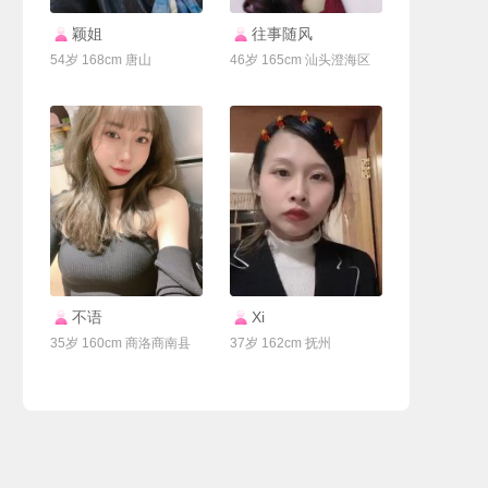
联系Ta
联系Ta
颖姐
往事随风
54岁 168cm 唐山
46岁 165cm 汕头澄海区
联系Ta
联系Ta
不语
Xi
35岁 160cm 商洛商南县
37岁 162cm 抚州