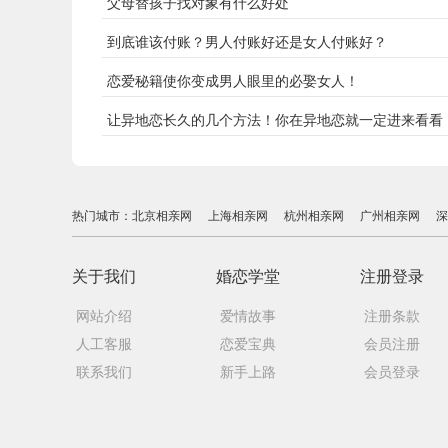
父母替孩子找对象有什么好处
到底谁该付账？男人付账好还是女人付账好？
恋爱秘籍使你变成男人眼里的必娶女人！
让异地恋长久的几个方法！你在异地恋就一定进来看看
热门城市：
北京相亲网
上海相亲网
杭州相亲网
广州相亲网
深
关于我们
婚恋学堂
注册登录
网站介绍
爱情故事
注册条款
人工客服
恋爱宝典
会员注册
联系我们
新手上路
会员登录