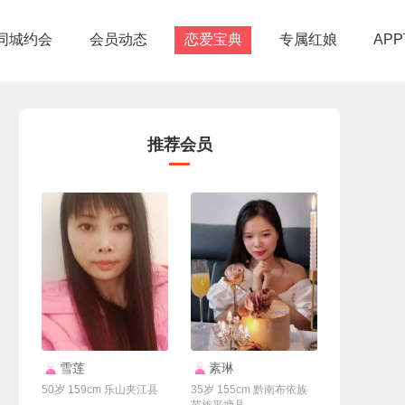
同城约会
会员动态
恋爱宝典
专属红娘
AP
推荐会员
联系Ta
联系Ta
雪莲
素琳
50岁 159cm 乐山夹江县
35岁 155cm 黔南布依族