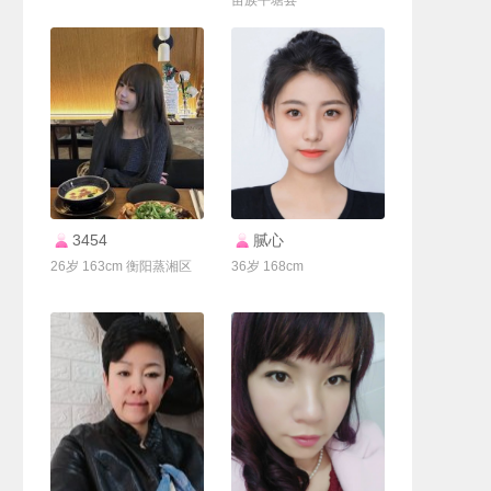
苗族平塘县
联系Ta
联系Ta
3454
腻心
26岁 163cm 衡阳蒸湘区
36岁 168cm