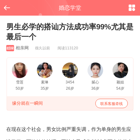


婚恋学堂
男生必学的搭讪方法成功率99%尤其是
最后一个
相亲网
很久以前 阅读113120
雪莲
素琳
3454
腻心
颖姐
50岁
35岁
26岁
36岁
54岁
缘分就在一瞬间
联系客服牵线
在现在这个社会，男女比例严重失调，作为
单身
的男生应