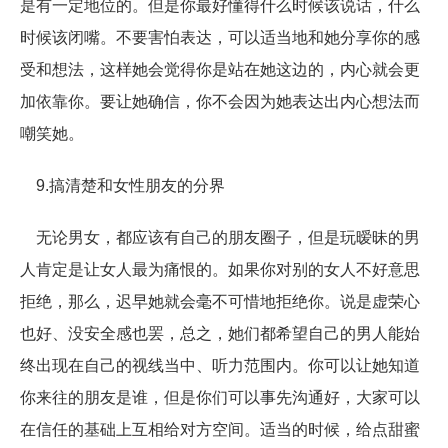
是有一定地位的。但是你最好懂得什么时候该说话，什么
时候该闭嘴。不要害怕表达，可以适当地和她分享你的感
受和想法，这样她会觉得你是站在她这边的，内心就会更
加依靠你。要让她确信，你不会因为她表达出内心想法而
嘲笑她。
9.搞清楚和女性朋友的分界
无论男女，都应该有自己的朋友圈子，但是玩暧昧的男
人肯定是让女人最为痛恨的。如果你对别的女人不好意思
拒绝，那么，迟早她就会毫不可惜地拒绝你。说是虚荣心
也好、没安全感也罢，总之，她们都希望自己的男人能始
终出现在自己的视线当中、听力范围内。你可以让她知道
你来往的朋友是谁，但是你们可以事先沟通好，大家可以
在信任的基础上互相给对方空间。适当的时候，给点甜蜜