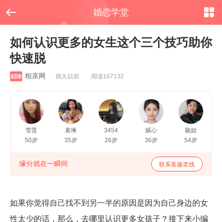


婚恋学堂
如何认识更多的女生这个三个技巧助你
快速脱
相亲网
很久以前 阅读167132
雪莲
素琳
3454
腻心
颖姐
50岁
35岁
26岁
36岁
54岁
缘分就在一瞬间
联系客服牵线
如果你觉得自己找不到另一半的原因是因为自己身边的女
性太少的话，那么，去哪里认识更多女孩子？接下来小编