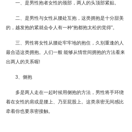
一、是男性抱者女性的颈部，两人的头顶部紧贴。
二、是男性与女性从腰处互抱，这类拥抱是十分甜美
的，越发抱的紧就会令人有一种“抱都抱太松的觉得”。
三、男性将女性从腰处牢牢地的抱住，久别重逢的人
最合适这类拥抱。人们一般 能够从情世间拥抱的方法看来
出两人的关系喔!
3、侧抱
多是两人走在一起时候用侧抱的方法，男性将手环绕
着在女性的肩或是腰上、乃至屁股上。这类亲密无间感比
牵着你也要亲密接触。