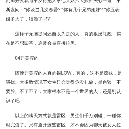
刚加好友就迫不及待把人家七大姑八大姨都关心一遍，不
断发问：“你谈过几次恋爱?”“你有几个兄弟姐妹?”“你五表
姐多大了，结婚了吗?”
这样子无脑提问还自以为是的人，真的很没礼貌，实
在是不想回答，通常会被直接拉黑。
04开黄腔的
随便开黄腔的人真的很LOW，真的，这不是撩妹，是
骚扰。大多数情况下女生只会觉得你没礼貌，是色狼，不
要脸。不了不了，大家根本不是一个世界的人，还是别认
识了吧
以上的聊天方式就是雷区，男生们千万别碰，一碰你
就完蛋了。只有避开这些雷区，才不会因为聊天被女人拉