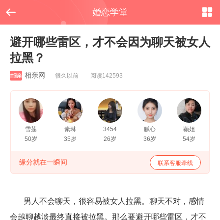


婚恋学堂
避开哪些雷区，才不会因为聊天被女人
拉黑？
相亲网
很久以前 阅读142593
雪莲
素琳
3454
腻心
颖姐
50岁
35岁
26岁
36岁
54岁
缘分就在一瞬间
联系客服牵线
男人不会聊天，很容易被女人拉黑。聊天不对，感情
会越聊越淡最终直接被拉黑。那么要避开哪些雷区，才不