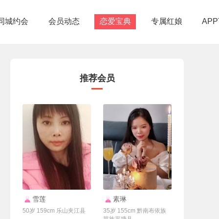
同城约会
会员动态
恋爱宝典
专属红娘
AP
推荐会员
联系Ta
联系Ta
雪莲
素琳
50岁 159cm 乐山夹江县
35岁 155cm 黔南布依族