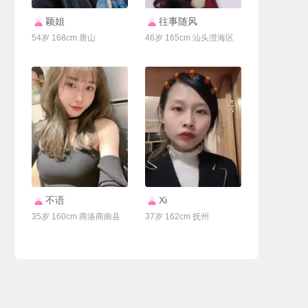
联系Ta
联系Ta
颖姐
往事随风
54岁 168cm 唐山
46岁 165cm 汕头澄海区
联系Ta
联系Ta
不语
Xi
35岁 160cm 商洛商南县
37岁 162cm 抚州