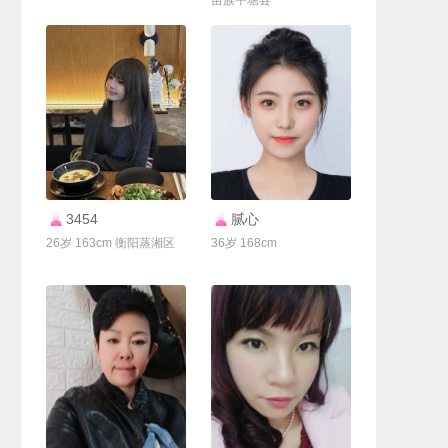
苗族平塘县
联系Ta
联系Ta
3454
腻心
26岁 163cm 衡阳蒸湘区
36岁 168cm