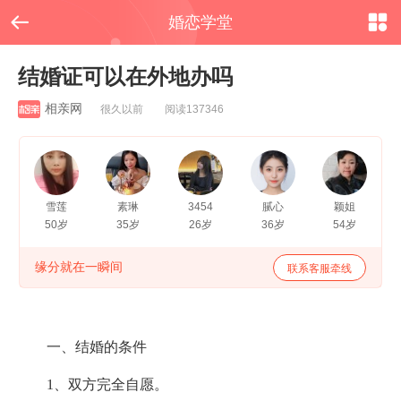


婚恋学堂
结婚证可以在外地办吗
相亲网
很久以前 阅读137346
雪莲
素琳
3454
腻心
颖姐
50岁
35岁
26岁
36岁
54岁
缘分就在一瞬间
联系客服牵线
一、结婚的条件
1、双方完全自愿。