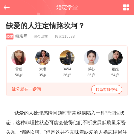


婚恋学堂
缺爱的人注定情路坎坷？
相亲网
很久以前 阅读115588
雪莲
素琳
3454
腻心
颖姐
50岁
35岁
26岁
36岁
54岁
缘分就在一瞬间
联系客服牵线
缺爱的人处理感情问题时非常容易陷入一种非理性状
态，这种非理性状态可能会使得他们不断发展低质量亲密
关系，情路坎坷。“但是这并不意味着缺爱的人婚恋结局注