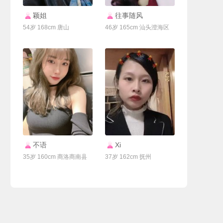
联系Ta
联系Ta
颖姐
往事随风
54岁 168cm 唐山
46岁 165cm 汕头澄海区
联系Ta
联系Ta
不语
Xi
35岁 160cm 商洛商南县
37岁 162cm 抚州