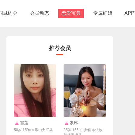
同城约会
会员动态
恋爱宝典
专属红娘
AP
推荐会员
联系Ta
联系Ta
雪莲
素琳
50岁 159cm 乐山夹江县
35岁 155cm 黔南布依族