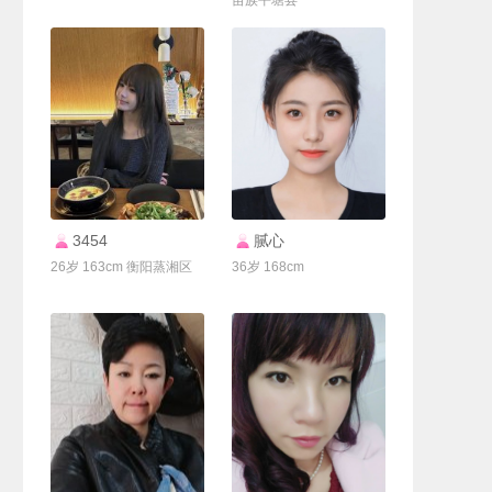
苗族平塘县
联系Ta
联系Ta
3454
腻心
26岁 163cm 衡阳蒸湘区
36岁 168cm