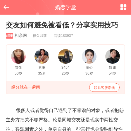


婚恋学堂
交友如何避免被看低？分享实用技巧
相亲网
很久以前 阅读183937
雪莲
素琳
3454
腻心
颖姐
50岁
35岁
26岁
36岁
54岁
缘分就在一瞬间
联系客服牵线
很多人或者觉得自己遇到了不靠谱的对象，或者抱怨
主办方把关不够严格。论是同城交友还是现实中两性交
往，客观因素之外，单身自身的一些言行也会影响到异性