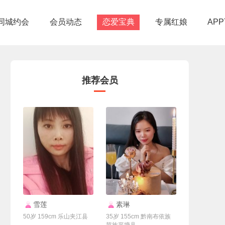
同城约会
会员动态
恋爱宝典
专属红娘
AP
推荐会员
联系Ta
联系Ta
雪莲
素琳
50岁 159cm 乐山夹江县
35岁 155cm 黔南布依族