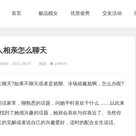
首页
极品靓女
优质俊男
交友活动
人相亲怎么聊天
：2021-06-07 阅读：

199476
生聊天
?
如果不聊天或者是尬聊、冷场就尴尬啊，怎么办呢
?
闲话家常，聊熟悉的话题，问她平时喜欢干什么
……
以此来
找到了她感兴趣的话题，她就会喜欢与你靠近了。当然你
己的见解或者说自己的兴趣爱好，适时的配合女生说话。