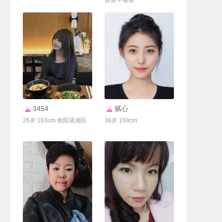
苗族平塘县
联系Ta
联系Ta
3454
腻心
26岁 163cm 衡阳蒸湘区
36岁 168cm