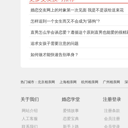
婚恋交友网上的对象第一次见面 我是不是该给送束花
怎样追到一个女生而又不会成为“舔狗”?
直男怎么学会谈恋爱？遵循这个原则直男也能爱的很精
追求女孩子需要注意的问题
如何做才能快速告别单身？
热门城市：
北京相亲网
上海相亲网
杭州相亲网
广州相亲网
深
关于我们
婚恋学堂
注册登录
网站介绍
爱情故事
注册条款
人工客服
恋爱宝典
会员注册
联系我们
新手上路
会员登录