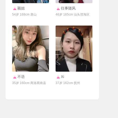
联系Ta
联系Ta
颖姐
往事随风
54岁 168cm 唐山
46岁 165cm 汕头澄海区
联系Ta
联系Ta
不语
Xi
35岁 160cm 商洛商南县
37岁 162cm 抚州