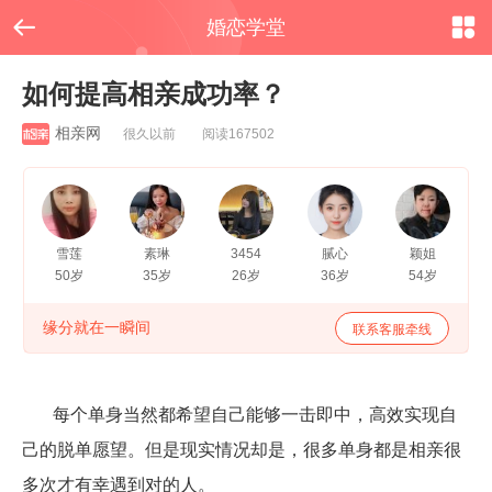


婚恋学堂
如何提高相亲成功率？
相亲网
很久以前 阅读167502
雪莲
素琳
3454
腻心
颖姐
50岁
35岁
26岁
36岁
54岁
缘分就在一瞬间
联系客服牵线
每个单身当然都希望自己能够一击即中，高效实现自
己的脱单愿望。但是现实情况却是，很多单身都是相亲很
多次才有幸遇到对的人。