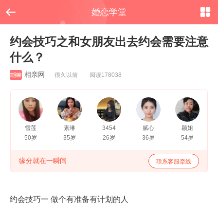


婚恋学堂
约会技巧之和女朋友出去约会需要注意
什么？
相亲网
很久以前 阅读178038
雪莲
素琳
3454
腻心
颖姐
50岁
35岁
26岁
36岁
54岁
缘分就在一瞬间
联系客服牵线
约会技巧一
做个有准备有计划的人