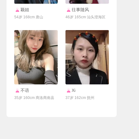
联系Ta
联系Ta
颖姐
往事随风
54岁 168cm 唐山
46岁 165cm 汕头澄海区
联系Ta
联系Ta
不语
Xi
35岁 160cm 商洛商南县
37岁 162cm 抚州