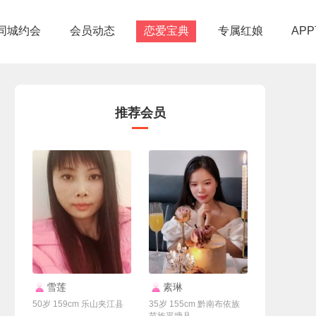
同城约会
会员动态
恋爱宝典
专属红娘
AP
推荐会员
联系Ta
联系Ta
雪莲
素琳
50岁 159cm 乐山夹江县
35岁 155cm 黔南布依族