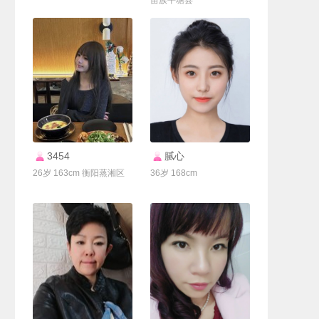
苗族平塘县
联系Ta
联系Ta
3454
腻心
26岁 163cm 衡阳蒸湘区
36岁 168cm