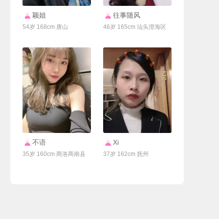
联系Ta
联系Ta
颖姐
往事随风
54岁 168cm 唐山
46岁 165cm 汕头澄海区
联系Ta
联系Ta
不语
Xi
35岁 160cm 商洛商南县
37岁 162cm 抚州