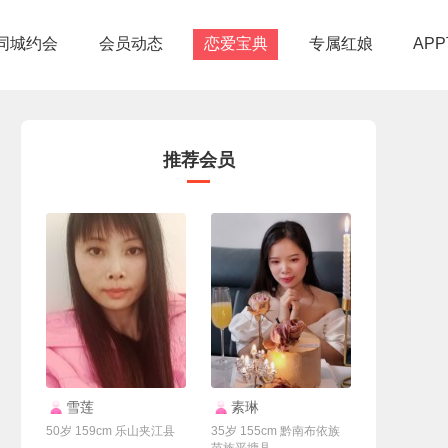
同城约会
会员动态
恋爱宝典
专属红娘
AP
推荐会员
联系Ta
联系Ta
雪莲
素琳
50岁 159cm 乐山夹江县
35岁 155cm 黔南布依族