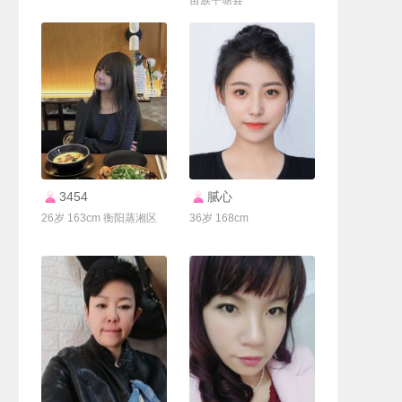
苗族平塘县
联系Ta
联系Ta
3454
腻心
26岁 163cm 衡阳蒸湘区
36岁 168cm