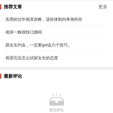
推荐文章
更多
实用的过年相亲攻略，送给体制内单身的你
相亲一般很快订婚吗
跟女生约会，一定要get这六个技巧。
相亲完后怎么试探女生的态度
最新评论

暂无评论