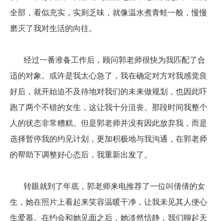
全部，看似充实，实则乏味，就像温水煮青蛙一般，慢慢
磨灭了我对生活的向往。
经过一番准备工作后，顾问郭老师很快为我匹配了合
适的对象。或许是我太心急了，我在确定对方对我感觉良
好后，就开始迫不及待地对我们的未来做规划，也因此吓
跑了两个不错的女生，这让我十分沮丧。那段时间我整个
人的状态非常糟糕。但是郭老师并没有因此放弃我，而是
选择暂停我的约见计划，更加积极地与我沟通，在郭老师
的帮助下调整好心态后，我重新出发了。
转眼就到了年底，郭老师来电推荐了一位叫倩倩的女
生，她在照片上看起来笑容温暖干净，让我未见其人便心
生爱慕。在约会和她见面之后，她淡然恬静，我们聊起天