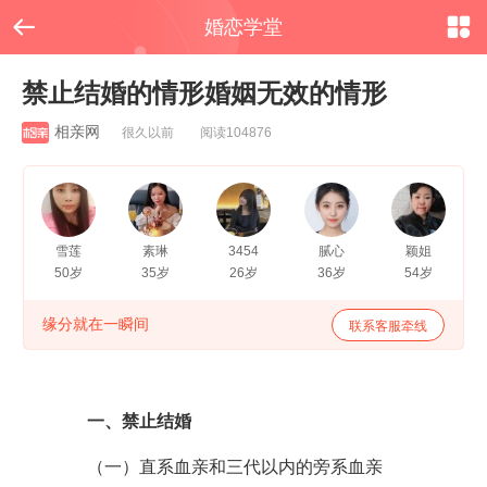


婚恋学堂
禁止结婚的情形婚姻无效的情形
相亲网
很久以前 阅读104876
雪莲
素琳
3454
腻心
颖姐
50岁
35岁
26岁
36岁
54岁
缘分就在一瞬间
联系客服牵线
一、禁止结婚
（一）直系血亲和三代以内的旁系血亲