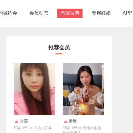
同城约会
会员动态
恋爱宝典
专属红娘
AP
推荐会员
联系Ta
联系Ta
雪莲
素琳
50岁 159cm 乐山夹江县
35岁 155cm 黔南布依族