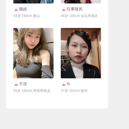
联系Ta
联系Ta
颖姐
往事随风
54岁 168cm 唐山
46岁 165cm 汕头澄海区
联系Ta
联系Ta
不语
Xi
35岁 160cm 商洛商南县
37岁 162cm 抚州