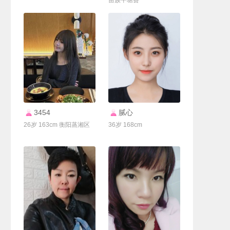
苗族平塘县
联系Ta
联系Ta
3454
腻心
26岁 163cm 衡阳蒸湘区
36岁 168cm