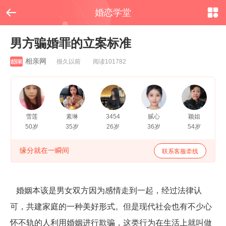


婚恋学堂
男方骗婚罪的立案标准
相亲网
很久以前 阅读101782
雪莲
素琳
3454
腻心
颖姐
50岁
35岁
26岁
36岁
54岁
缘分就在一瞬间
联系客服牵线
婚姻本该是男女双方因为感情走到一起，经过法律认
可，共建家庭的一种美好形式。但是现代社会也有不少心
怀不轨的人利用婚姻进行欺骗，这类行为在生活上就叫做