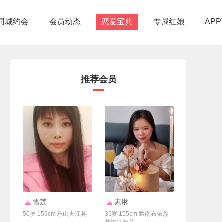
同城约会
会员动态
恋爱宝典
专属红娘
AP
推荐会员
联系Ta
联系Ta
雪莲
素琳
50岁 159cm 乐山夹江县
35岁 155cm 黔南布依族