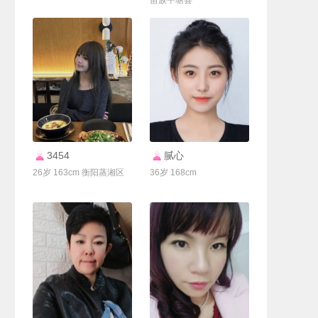
苗族平塘县
联系Ta
联系Ta
3454
腻心
26岁 163cm 衡阳蒸湘区
36岁 168cm