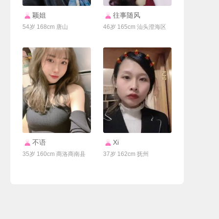
联系Ta
联系Ta
颖姐
往事随风
54岁 168cm 唐山
46岁 165cm 汕头澄海区
联系Ta
联系Ta
不语
Xi
35岁 160cm 商洛商南县
37岁 162cm 抚州