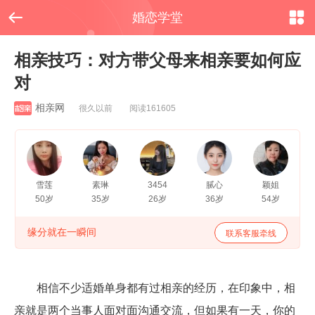


婚恋学堂
相亲技巧：对方带父母来相亲要如何应
对
相亲网
很久以前 阅读161605
雪莲
素琳
3454
腻心
颖姐
50岁
35岁
26岁
36岁
54岁
缘分就在一瞬间
联系客服牵线
相信不少适婚单身都有过相亲的经历，在印象中，相
亲就是两个当事人面对面沟通交流，但如果有一天，你的