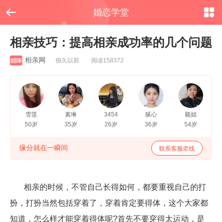


婚恋学堂
相亲技巧：提高相亲成功率的几个问题
相亲网
很久以前 阅读158372
雪莲
素琳
3454
腻心
颖姐
50岁
35岁
26岁
36岁
54岁
缘分就在一瞬间
联系客服牵线
相亲的时候，不管自己长得如何，都要重视自己的打
扮，打扮当然包括穿着了，穿着肯定要得体，这个大家都
知道，怎么样才能穿着得体呢?首先不要穿得太运动，是