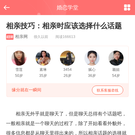


婚恋学堂
相亲技巧：相亲时应该选择什么话题
相亲网
很久以前 阅读166613
雪莲
素琳
3454
腻心
颖姐
50岁
35岁
26岁
36岁
54岁
缘分就在一瞬间
联系客服牵线
相亲无外乎就是聊天了，但是聊天总得有个话题吧，
一般相亲就是一个聊天的过程了，除了开始看看外貌外，
很多信息都是从聊天里得出来的，所以相亲话题的选择就