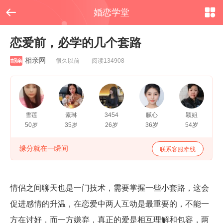


婚恋学堂
恋爱前，必学的几个套路
相亲网
很久以前 阅读134908
雪莲
素琳
3454
腻心
颖姐
50岁
35岁
26岁
36岁
54岁
缘分就在一瞬间
联系客服牵线
情侣之间聊天也是一门技术，需要掌握一些小套路，这会
促进感情的升温，在恋爱中两人互动是最重要的，不能一
方在讨好，而一方嫌弃，真正的爱是相互理解和包容，两