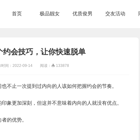
首页
极品靓女
优质俊男
交友活动
个约会技巧，让你快速脱单
：2022-09-14 阅读：

133878
前也不止一次提到过内向的人该如何把握约会的节奏。
的印象更加深刻，但这并不意味着内向的人就没有优点。
向者的优势。