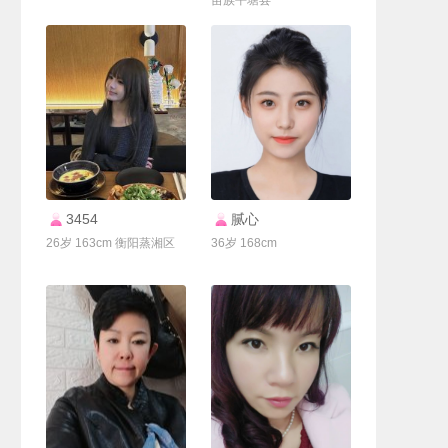
苗族平塘县
联系Ta
联系Ta
3454
腻心
26岁 163cm 衡阳蒸湘区
36岁 168cm