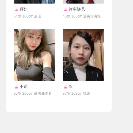
联系Ta
联系Ta
颖姐
往事随风
54岁 168cm 唐山
46岁 165cm 汕头澄海区
联系Ta
联系Ta
不语
Xi
35岁 160cm 商洛商南县
37岁 162cm 抚州