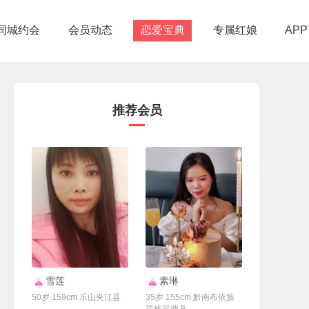
同城约会
会员动态
恋爱宝典
专属红娘
AP
推荐会员
联系Ta
联系Ta
雪莲
素琳
50岁 159cm 乐山夹江县
35岁 155cm 黔南布依族