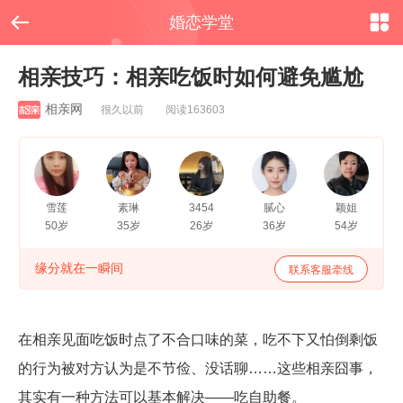


婚恋学堂
相亲技巧：相亲吃饭时如何避免尴尬
相亲网
很久以前 阅读163603
雪莲
素琳
3454
腻心
颖姐
50岁
35岁
26岁
36岁
54岁
缘分就在一瞬间
联系客服牵线
在相亲见面吃饭时点了不合口味的菜，吃不下又怕倒剩饭
的行为被对方认为是不节俭、没话聊……这些相亲囧事，
其实有一种方法可以基本解决——吃自助餐。