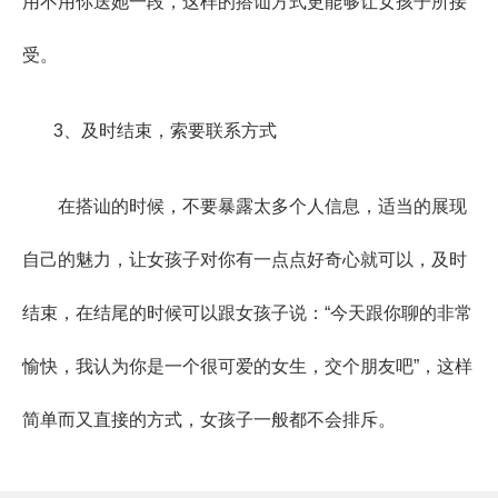
用不用你送她一段，这样的搭讪方式更能够让女孩子所接
受。
3、及时结束，索要联系方式
在搭讪的时候，不要暴露太多个人信息，适当的展现
自己的魅力，让女孩子对你有一点点好奇心就可以，及时
结束，在结尾的时候可以跟女孩子说：“今天跟你聊的非常
愉快，我认为你是一个很可爱的女生，交个朋友吧”，这样
简单而又直接的方式，女孩子一般都不会排斥。