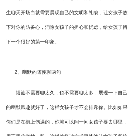
生聊天开场白就需要展现自己的文明和礼貌，让女孩子放
下对你的防备心，消除女孩子的担心和忧虑，给女孩子留
下一个很好的第一印象。
2、幽默的随便聊两句
搭讪不需要聊太久，也不需要聊太多，展现一下自己
的幽默风趣就好了，这样女孩子才不会排斥你。比如如果
你们是在街上偶遇的，你就可以问一问女孩子要去哪里，