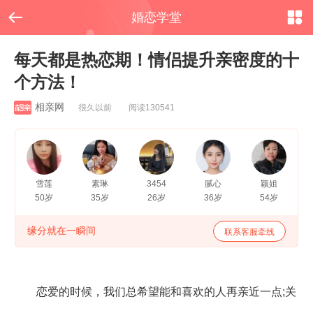


婚恋学堂
每天都是热恋期！情侣提升亲密度的十
个方法！
相亲网
很久以前 阅读130541
雪莲
素琳
3454
腻心
颖姐
50岁
35岁
26岁
36岁
54岁
缘分就在一瞬间
联系客服牵线
恋爱的时候，我们总希望能和喜欢的人再亲近一点;关