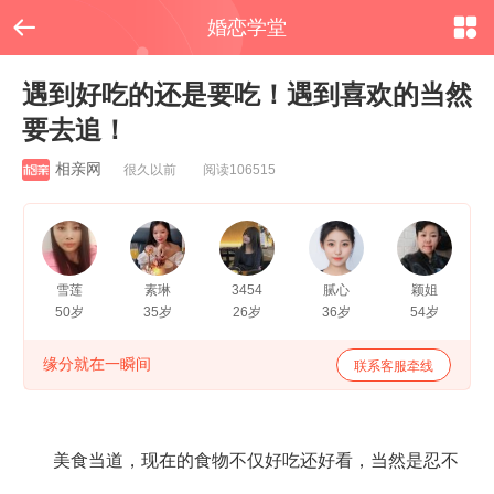


婚恋学堂
遇到好吃的还是要吃！遇到喜欢的当然
要去追！
相亲网
很久以前 阅读106515
雪莲
素琳
3454
腻心
颖姐
50岁
35岁
26岁
36岁
54岁
缘分就在一瞬间
联系客服牵线
美食当道，现在的食物不仅好吃还好看，当然是忍不