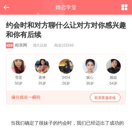


婚恋学堂
约会时和对方聊什么让对方对你感兴趣
和你有后续
相亲网
很久以前 阅读153246
雪莲
素琳
3454
腻心
颖姐
50岁
35岁
26岁
36岁
54岁
缘分就在一瞬间
联系客服牵线
当我们确定了很妹子的约会时，我们已经迈出了成功的